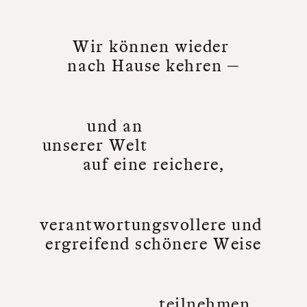
W
i
r
k
ö
n
n
e
n
w
i
e
d
e
r
n
a
c
h
H
a
u
s
e
k
e
h
r
e
n
—
u
n
d
a
n
u
n
s
e
r
e
r
W
e
l
t
a
u
f
e
i
n
e
r
e
i
c
h
e
r
e
,
v
e
r
a
n
t
w
o
r
t
u
n
g
s
v
o
l
l
e
r
e
u
n
d
e
r
g
r
e
i
f
e
n
d
s
c
h
ö
n
e
r
e
W
e
i
s
e
t
e
i
l
n
e
h
m
e
n