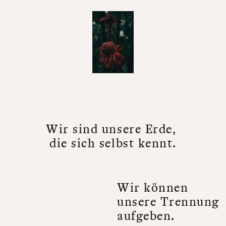
W
i
r
s
i
n
d
u
n
s
e
r
e
E
r
d
e
,
d
i
e
s
i
c
h
s
e
l
b
s
t
k
e
n
n
t
.
W
i
r
k
ö
n
n
e
n
u
n
s
e
r
e
T
r
e
n
n
u
n
g
a
u
f
g
e
b
e
n
.