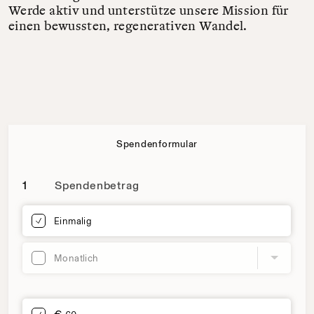
Werde aktiv und unterstütze unsere Mission für
einen bewussten, regenerativen Wandel.
Spendenformular
Spendenbetrag
1
Frequenz und Betrag der Spende wählen
Wiederkehrende Intervalle
Einmalig
Monatlich
Betrag auswählen