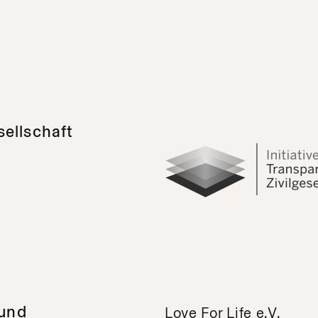
sellschaft
 und
Love For Life e.V.